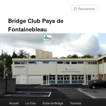
Aller
au
Rech
contenu
principal
Bridge Club Pays de
Fontainebleau
Menu
Accueil
Le Club
Ecole de Bridge
Tournois
principal