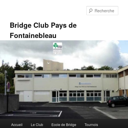
Aller
au
Rech
contenu
principal
Bridge Club Pays de
Fontainebleau
Menu
Accueil
Le Club
Ecole de Bridge
Tournois
principal