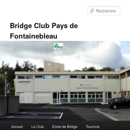
Aller
au
Rech
contenu
principal
Bridge Club Pays de
Fontainebleau
Menu
Accueil
Le Club
Ecole de Bridge
Tournois
principal